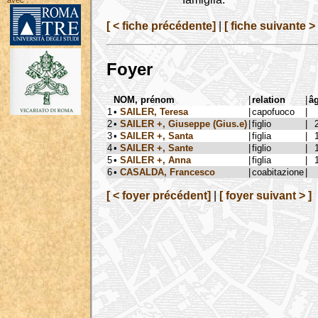
avec :
[ < fiche précédente]
|
[ fiche suivante > 
Foyer
NOM, prénom
|
relation
|
â
1
•
SAILER, Teresa
|
capofuoco
|
2
•
SAILER +, Giuseppe (Gius.e)
|
figlio
|
3
•
SAILER +, Santa
|
figlia
|
4
•
SAILER +, Sante
|
figlio
|
5
•
SAILER +, Anna
|
figlia
|
6
•
CASALDA, Francesco
|
coabitazione
|
[ < foyer précédent]
|
[ foyer suivant > ]