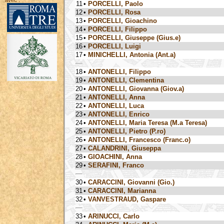
avec :
11
•
PORCELLI, Paolo
12
•
PORCELLI, Rosa
13
•
PORCELLI, Gioachino
14
•
PORCELLI, Filippo
15
•
PORCELLI, Giuseppe (Gius.e)
16
•
PORCELLI, Luigi
17
•
MINICHELLI, Antonia (Ant.a)
18
•
ANTONELLI, Filippo
19
•
ANTONELLI, Clementina
20
•
ANTONELLI, Giovanna (Giov.a)
21
•
ANTONELLI, Anna
22
•
ANTONELLI, Luca
23
•
ANTONELLI, Enrico
24
•
ANTONELLI, Maria Teresa (M.a Teresa)
25
•
ANTONELLI, Pietro (P.ro)
26
•
ANTONELLI, Francesco (Franc.o)
27
•
CALANDRINI, Giuseppa
28
•
GIOACHINI, Anna
29
•
SERAFINI, Franco
30
•
CARACCINI, Giovanni (Gio.)
31
•
CARACCINI, Marianna
32
•
VANVESTRAUD, Gaspare
33
•
ARINUCCI, Carlo