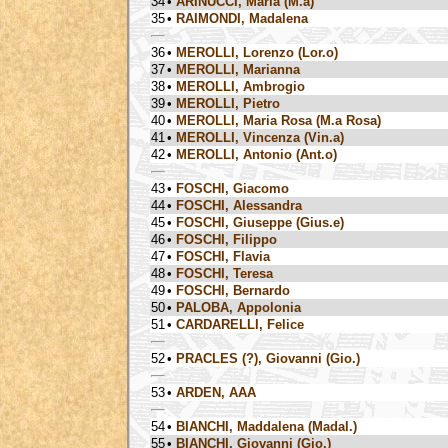
34
•
ARINUCCI, Maria (M.a)
35
•
RAIMONDI, Madalena
36
•
MEROLLI, Lorenzo (Lor.o)
37
•
MEROLLI, Marianna
38
•
MEROLLI, Ambrogio
39
•
MEROLLI, Pietro
40
•
MEROLLI, Maria Rosa (M.a Rosa)
41
•
MEROLLI, Vincenza (Vin.a)
42
•
MEROLLI, Antonio (Ant.o)
43
•
FOSCHI, Giacomo
44
•
FOSCHI, Alessandra
45
•
FOSCHI, Giuseppe (Gius.e)
46
•
FOSCHI, Filippo
47
•
FOSCHI, Flavia
48
•
FOSCHI, Teresa
49
•
FOSCHI, Bernardo
50
•
PALOBA, Appolonia
51
•
CARDARELLI, Felice
52
•
PRACLES (?), Giovanni (Gio.)
53
•
ARDEN, AAA
54
•
BIANCHI, Maddalena (Madal.)
55
•
BIANCHI, Giovanni (Gio.)