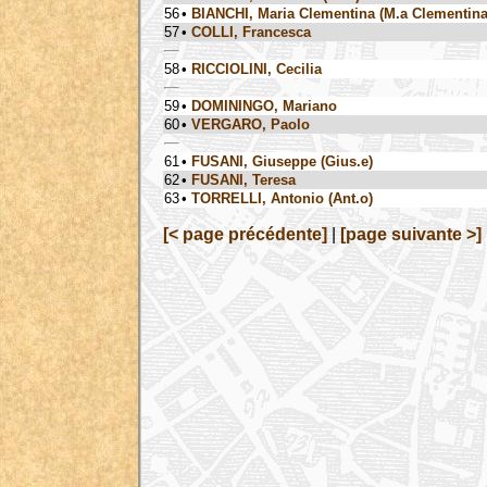
56
•
BIANCHI, Maria Clementina (M.a Clementina
57
•
COLLI, Francesca
58
•
RICCIOLINI, Cecilia
59
•
DOMININGO, Mariano
60
•
VERGARO, Paolo
61
•
FUSANI, Giuseppe (Gius.e)
62
•
FUSANI, Teresa
63
•
TORRELLI, Antonio (Ant.o)
[< page précédente]
|
[page suivante >]