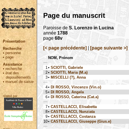
Page du manuscrit
Paroisse de
S. Lorenzo in Lucina
année
1788
page
68v
Présentation
[< page précédente]
|
[page suivante >]
Recherche
•
personne
•
page
NOM, Prénom
Assistance
1
•
SCIOTTI, Gabriele
•
recherche
2
•
SCIOTTI, Maria (M.a)
•
état des
3
•
MISCELLI (?), Anna
dépouillements
•
manuel de saisie
4
•
DI ROSSO, Vincenzo (Vin.o)
5
•
DI ROSSO, Angela
réalisé par :
6
•
DI ROSSO, Caterina (Cat.a)
7
•
CASTELLACCI, Elisabetta
8
•
CASTELLACCI, Nunziata
9
•
CASTELLACCI, Costanza
10
•
CASTELLACCI, Giuseppe (Gius.e)