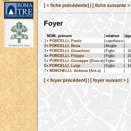
avec :
[ < fiche précédente]
|
[ fiche suivante > 
Foyer
NOM, prénom
|
relation
|
âg
1
•
PORCELLI, Paolo
|
capofuoco
|
2
•
PORCELLI, Rosa
|
Moglie
|
3
•
PORCELLI, Gioachino
|
Figlio
|
2
4
•
PORCELLI, Filippo
|
Figlio
|
2
5
•
PORCELLI, Giuseppe (Gius.e)
|
Figlio
|
1
6
•
PORCELLI, Luigi
|
Figlio
|
1
7
•
MINICHELLI, Antonia (Ant.a)
|
|
[ < foyer précédent]
|
[ foyer suivant > ]