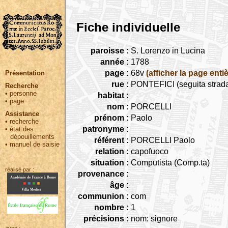
Fiche individuelle
paroisse :
S. Lorenzo in Lucina
année :
1788
page :
68v
(afficher la page entiè
Présentation
rue :
PONTEFICI (seguita strada 
Recherche
•
personne
habitat :
•
page
nom :
PORCELLI
Assistance
prénom :
Paolo
•
recherche
patronyme :
•
état des
dépouillements
référent :
PORCELLI Paolo
•
manuel de saisie
relation :
capofuoco
situation :
Computista (Comp.ta)
réalisé par :
provenance :
âge :
communion :
com
nombre :
1
précisions :
nom: signore