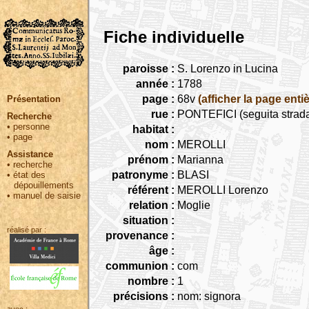
Fiche individuelle
paroisse :
S. Lorenzo in Lucina
année :
1788
page :
68v
(afficher la page entiè
Présentation
rue :
PONTEFICI (seguita strada 
Recherche
•
personne
habitat :
•
page
nom :
MEROLLI
Assistance
prénom :
Marianna
•
recherche
patronyme :
BLASI
•
état des
dépouillements
référent :
MEROLLI Lorenzo
•
manuel de saisie
relation :
Moglie
situation :
réalisé par :
provenance :
âge :
communion :
com
nombre :
1
précisions :
nom: signora