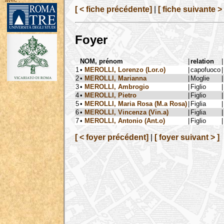
avec :
[ < fiche précédente]
|
[ fiche suivante > 
Foyer
NOM, prénom
|
relation
|
1
•
MEROLLI, Lorenzo (Lor.o)
|
capofuoco
|
2
•
MEROLLI, Marianna
|
Moglie
|
3
•
MEROLLI, Ambrogio
|
Figlio
|
4
•
MEROLLI, Pietro
|
Figlio
|
5
•
MEROLLI, Maria Rosa (M.a Rosa)
|
Figlia
|
6
•
MEROLLI, Vincenza (Vin.a)
|
Figlia
|
7
•
MEROLLI, Antonio (Ant.o)
|
Figlio
|
[ < foyer précédent]
|
[ foyer suivant > ]