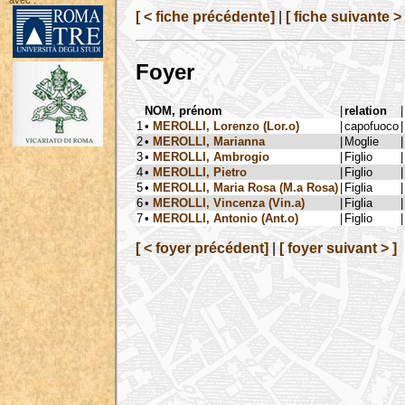
avec :
[ < fiche précédente]
|
[ fiche suivante > 
Foyer
NOM, prénom
|
relation
|
1
•
MEROLLI, Lorenzo (Lor.o)
|
capofuoco
|
2
•
MEROLLI, Marianna
|
Moglie
|
3
•
MEROLLI, Ambrogio
|
Figlio
|
4
•
MEROLLI, Pietro
|
Figlio
|
5
•
MEROLLI, Maria Rosa (M.a Rosa)
|
Figlia
|
6
•
MEROLLI, Vincenza (Vin.a)
|
Figlia
|
7
•
MEROLLI, Antonio (Ant.o)
|
Figlio
|
[ < foyer précédent]
|
[ foyer suivant > ]