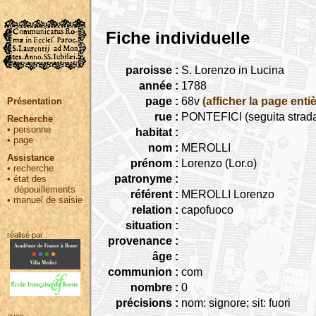
Fiche individuelle
paroisse :
S. Lorenzo in Lucina
année :
1788
page :
68v
(afficher la page entiè
Présentation
rue :
PONTEFICI (seguita strada 
Recherche
•
personne
habitat :
•
page
nom :
MEROLLI
Assistance
prénom :
Lorenzo (Lor.o)
•
recherche
patronyme :
•
état des
dépouillements
référent :
MEROLLI Lorenzo
•
manuel de saisie
relation :
capofuoco
situation :
réalisé par :
provenance :
âge :
communion :
com
nombre :
0
précisions :
nom: signore; sit: fuori