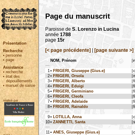
Page du manuscrit
Paroisse de
S. Lorenzo in Lucina
année
1788
page
15r
Présentation
[< page précédente]
|
[page suivante >]
Recherche
•
personne
•
page
NOM, Prénom
|
r
Assistance
1
•
FRIGERI, Giuseppe (Gius.e)
|
•
recherche
2
•
FRIGERI, Orsola
|
•
état des
3
•
FRIGERI, Alberto
|
f
dépouillements
•
manuel de saisie
4
•
FRIGERI, Eduigi
|
f
5
•
FRIGERI, Germiniano
|
f
6
•
FRIGERI, Cleofa
|
f
réalisé par :
7
•
FRIGERI, Adelaide
|
f
8
•
FRIGERI, Rainaldo
|
f
9
•
LOTILLA, Anna
|
10
•
ZANNETTI, Santa
|
s
11
•
ANES, Giuseppe (Gius.e)
|