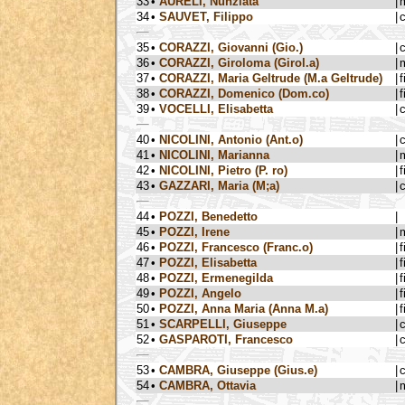
33
•
AURELI, Nunziata
|
34
•
SAUVET, Filippo
|
35
•
CORAZZI, Giovanni (Gio.)
|
36
•
CORAZZI, Giroloma (Girol.a)
|
37
•
CORAZZI, Maria Geltrude (M.a Geltrude)
|
f
38
•
CORAZZI, Domenico (Dom.co)
|
f
39
•
VOCELLI, Elisabetta
|
40
•
NICOLINI, Antonio (Ant.o)
|
41
•
NICOLINI, Marianna
|
42
•
NICOLINI, Pietro (P. ro)
|
f
43
•
GAZZARI, Maria (M;a)
|
44
•
POZZI, Benedetto
|
45
•
POZZI, Irene
|
46
•
POZZI, Francesco (Franc.o)
|
f
47
•
POZZI, Elisabetta
|
f
48
•
POZZI, Ermenegilda
|
f
49
•
POZZI, Angelo
|
f
50
•
POZZI, Anna Maria (Anna M.a)
|
f
51
•
SCARPELLI, Giuseppe
|
52
•
GASPAROTI, Francesco
|
53
•
CAMBRA, Giuseppe (Gius.e)
|
54
•
CAMBRA, Ottavia
|