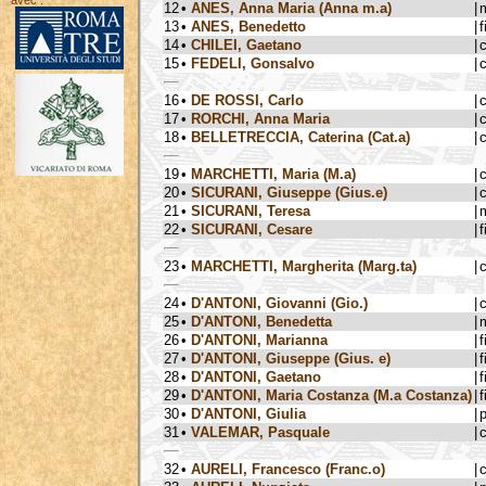
avec :
12
•
ANES, Anna Maria (Anna m.a)
|
13
•
ANES, Benedetto
|
f
14
•
CHILEI, Gaetano
|
15
•
FEDELI, Gonsalvo
|
16
•
DE ROSSI, Carlo
|
17
•
RORCHI, Anna Maria
|
18
•
BELLETRECCIA, Caterina (Cat.a)
|
19
•
MARCHETTI, Maria (M.a)
|
20
•
SICURANI, Giuseppe (Gius.e)
|
21
•
SICURANI, Teresa
|
22
•
SICURANI, Cesare
|
f
23
•
MARCHETTI, Margherita (Marg.ta)
|
24
•
D'ANTONI, Giovanni (Gio.)
|
25
•
D'ANTONI, Benedetta
|
26
•
D'ANTONI, Marianna
|
f
27
•
D'ANTONI, Giuseppe (Gius. e)
|
f
28
•
D'ANTONI, Gaetano
|
f
29
•
D'ANTONI, Maria Costanza (M.a Costanza)
|
f
30
•
D'ANTONI, Giulia
|
31
•
VALEMAR, Pasquale
|
32
•
AURELI, Francesco (Franc.o)
|