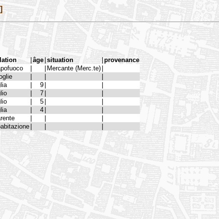
]
lation
|
âge
|
situation
|
provenance
apofuoco
|
|
Mercante (Merc.te)
|
glie
|
|
|
glia
|
9
|
|
glio
|
7
|
|
glio
|
5
|
|
glia
|
4
|
|
rente
|
|
|
abitazione
|
|
|