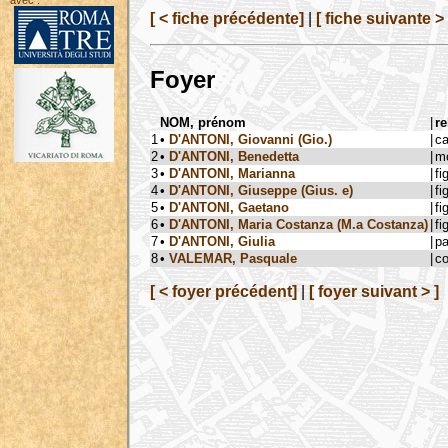
avec :
[ < fiche précédente]
|
[ fiche suivante > 
Foyer
NOM, prénom
|
re
1
•
D'ANTONI, Giovanni (Gio.)
|
c
2
•
D'ANTONI, Benedetta
|
mo
3
•
D'ANTONI, Marianna
|
fi
4
•
D'ANTONI, Giuseppe (Gius. e)
|
fi
5
•
D'ANTONI, Gaetano
|
fi
6
•
D'ANTONI, Maria Costanza (M.a Costanza)
|
fi
7
•
D'ANTONI, Giulia
|
pa
8
•
VALEMAR, Pasquale
|
co
[ < foyer précédent]
|
[ foyer suivant > ]