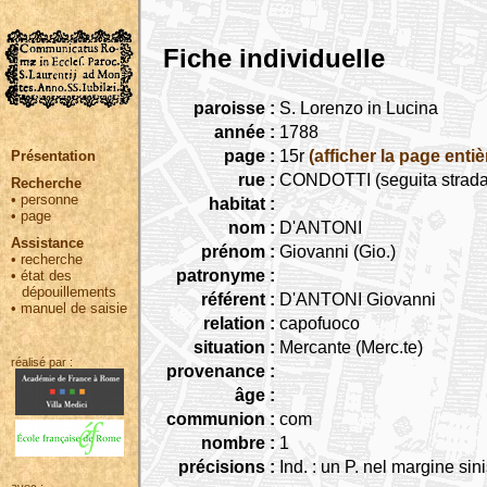
Fiche individuelle
paroisse :
S. Lorenzo in Lucina
année :
1788
page :
15r
(afficher la page entiè
Présentation
rue :
CONDOTTI (seguita strada 
Recherche
•
personne
habitat :
•
page
nom :
D'ANTONI
Assistance
prénom :
Giovanni (Gio.)
•
recherche
patronyme :
•
état des
dépouillements
référent :
D'ANTONI Giovanni
•
manuel de saisie
relation :
capofuoco
situation :
Mercante (Merc.te)
réalisé par :
provenance :
âge :
communion :
com
nombre :
1
précisions :
Ind. : un P. nel margine sini