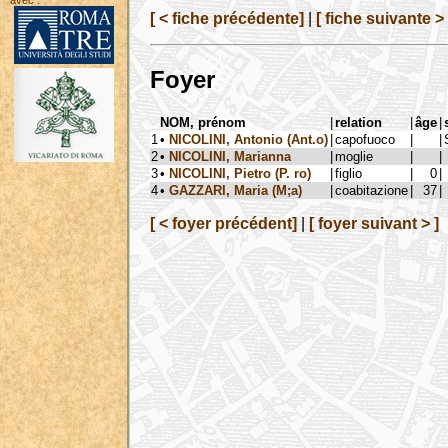
avec :
[ < fiche précédente]
|
[ fiche suivante > 
Foyer
NOM, prénom
|
relation
|
âge
|
1
•
NICOLINI, Antonio (Ant.o)
|
capofuoco
|
|
2
•
NICOLINI, Marianna
|
moglie
|
|
3
•
NICOLINI, Pietro (P. ro)
|
figlio
|
0
|
4
•
GAZZARI, Maria (M;a)
|
coabitazione
|
37
|
[ < foyer précédent]
|
[ foyer suivant > ]