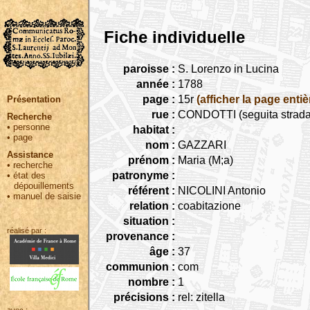
Fiche individuelle
paroisse :
S. Lorenzo in Lucina
année :
1788
page :
15r
(afficher la page entiè
Présentation
rue :
CONDOTTI (seguita strada 
Recherche
•
personne
habitat :
•
page
nom :
GAZZARI
Assistance
prénom :
Maria (M;a)
•
recherche
patronyme :
•
état des
dépouillements
référent :
NICOLINI Antonio
•
manuel de saisie
relation :
coabitazione
situation :
réalisé par :
provenance :
âge :
37
communion :
com
nombre :
1
précisions :
rel: zitella