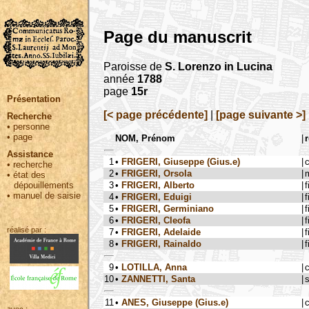
Page du manuscrit
Paroisse de
S. Lorenzo in Lucina
année
1788
page
15r
Présentation
[< page précédente]
|
[page suivante >]
Recherche
•
personne
•
page
NOM, Prénom
|
r
Assistance
1
•
FRIGERI, Giuseppe (Gius.e)
|
•
recherche
2
•
FRIGERI, Orsola
|
•
état des
3
•
FRIGERI, Alberto
|
f
dépouillements
•
manuel de saisie
4
•
FRIGERI, Eduigi
|
f
5
•
FRIGERI, Germiniano
|
f
6
•
FRIGERI, Cleofa
|
f
réalisé par :
7
•
FRIGERI, Adelaide
|
f
8
•
FRIGERI, Rainaldo
|
f
9
•
LOTILLA, Anna
|
10
•
ZANNETTI, Santa
|
s
11
•
ANES, Giuseppe (Gius.e)
|