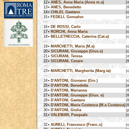
avec :
12
•
ANES, Anna Maria (Anna m.a)
|
13
•
ANES, Benedetto
|
f
14
•
CHILEI, Gaetano
|
15
•
FEDELI, Gonsalvo
|
16
•
DE ROSSI, Carlo
|
17
•
RORCHI, Anna Maria
|
18
•
BELLETRECCIA, Caterina (Cat.a)
|
19
•
MARCHETTI, Maria (M.a)
|
20
•
SICURANI, Giuseppe (Gius.e)
|
21
•
SICURANI, Teresa
|
22
•
SICURANI, Cesare
|
f
23
•
MARCHETTI, Margherita (Marg.ta)
|
24
•
D'ANTONI, Giovanni (Gio.)
|
25
•
D'ANTONI, Benedetta
|
26
•
D'ANTONI, Marianna
|
f
27
•
D'ANTONI, Giuseppe (Gius. e)
|
f
28
•
D'ANTONI, Gaetano
|
f
29
•
D'ANTONI, Maria Costanza (M.a Costanza)
|
f
30
•
D'ANTONI, Giulia
|
31
•
VALEMAR, Pasquale
|
32
•
AURELI, Francesco (Franc.o)
|