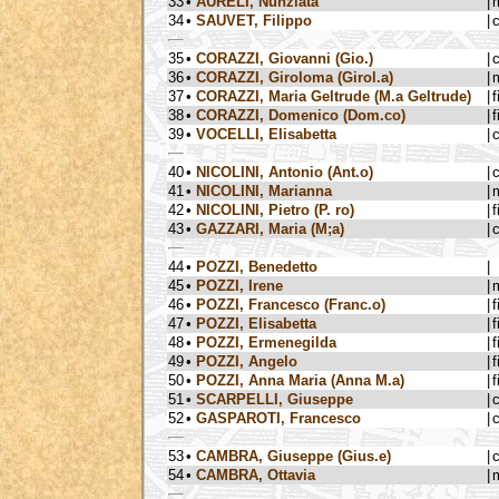
33
•
AURELI, Nunziata
|
34
•
SAUVET, Filippo
|
35
•
CORAZZI, Giovanni (Gio.)
|
36
•
CORAZZI, Giroloma (Girol.a)
|
37
•
CORAZZI, Maria Geltrude (M.a Geltrude)
|
f
38
•
CORAZZI, Domenico (Dom.co)
|
f
39
•
VOCELLI, Elisabetta
|
40
•
NICOLINI, Antonio (Ant.o)
|
41
•
NICOLINI, Marianna
|
42
•
NICOLINI, Pietro (P. ro)
|
f
43
•
GAZZARI, Maria (M;a)
|
44
•
POZZI, Benedetto
|
45
•
POZZI, Irene
|
46
•
POZZI, Francesco (Franc.o)
|
f
47
•
POZZI, Elisabetta
|
f
48
•
POZZI, Ermenegilda
|
f
49
•
POZZI, Angelo
|
f
50
•
POZZI, Anna Maria (Anna M.a)
|
f
51
•
SCARPELLI, Giuseppe
|
52
•
GASPAROTI, Francesco
|
53
•
CAMBRA, Giuseppe (Gius.e)
|
54
•
CAMBRA, Ottavia
|