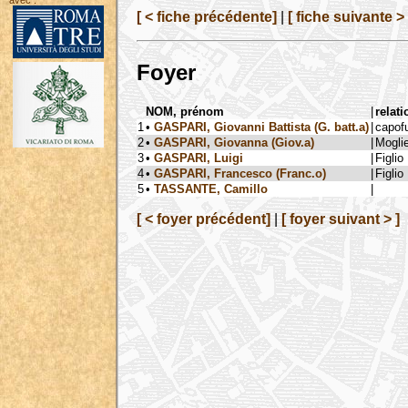
avec :
[ < fiche précédente]
|
[ fiche suivante > 
Foyer
NOM, prénom
|
relati
1
•
GASPARI, Giovanni Battista (G. batt.a)
|
capof
2
•
GASPARI, Giovanna (Giov.a)
|
Mogli
3
•
GASPARI, Luigi
|
Figlio
4
•
GASPARI, Francesco (Franc.o)
|
Figlio
5
•
TASSANTE, Camillo
|
[ < foyer précédent]
|
[ foyer suivant > ]