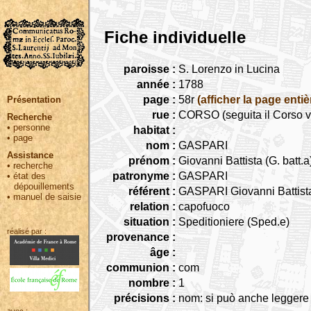
Fiche individuelle
paroisse :
S. Lorenzo in Lucina
année :
1788
page :
58r
(afficher la page entiè
Présentation
rue :
CORSO (seguita il Corso v
Recherche
•
personne
habitat :
•
page
nom :
GASPARI
Assistance
prénom :
Giovanni Battista (G. batt.a
•
recherche
patronyme :
GASPARI
•
état des
dépouillements
référent :
GASPARI Giovanni Battist
•
manuel de saisie
relation :
capofuoco
situation :
Speditioniere (Sped.e)
réalisé par :
provenance :
âge :
communion :
com
nombre :
1
précisions :
nom: si può anche leggere 