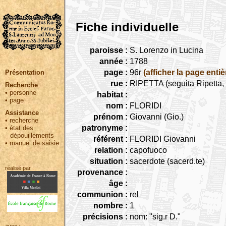
Fiche individuelle
paroisse :
S. Lorenzo in Lucina
année :
1788
page :
96r
(afficher la page entiè
Présentation
rue :
RIPETTA (seguita Ripetta, 
Recherche
•
personne
habitat :
•
page
nom :
FLORIDI
Assistance
prénom :
Giovanni (Gio.)
•
recherche
patronyme :
•
état des
dépouillements
référent :
FLORIDI Giovanni
•
manuel de saisie
relation :
capofuoco
situation :
sacerdote (sacerd.te)
réalisé par :
provenance :
âge :
communion :
rel
nombre :
1
précisions :
nom: "sig.r D."