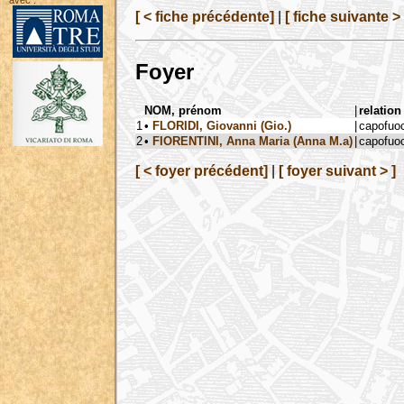
avec :
[ < fiche précédente]
|
[ fiche suivante > 
Foyer
NOM, prénom
|
relation
1
•
FLORIDI, Giovanni (Gio.)
|
capofuo
2
•
FIORENTINI, Anna Maria (Anna M.a)
|
capofuo
[ < foyer précédent]
|
[ foyer suivant > ]