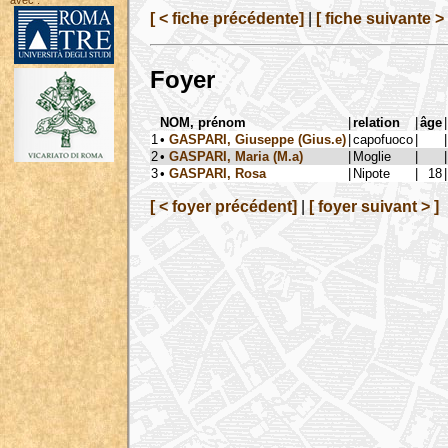
avec :
[ < fiche précédente]
|
[ fiche suivante > 
Foyer
NOM, prénom
|
relation
|
âge
|
1
•
GASPARI, Giuseppe (Gius.e)
|
capofuoco
|
|
2
•
GASPARI, Maria (M.a)
|
Moglie
|
|
3
•
GASPARI, Rosa
|
Nipote
|
18
|
[ < foyer précédent]
|
[ foyer suivant > ]