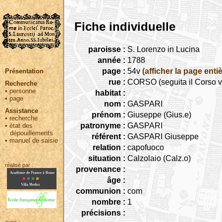
Fiche individuelle
paroisse :
S. Lorenzo in Lucina
année :
1788
page :
54v
(afficher la page entiè
Présentation
rue :
CORSO (seguita il Corso v
Recherche
•
personne
habitat :
•
page
nom :
GASPARI
Assistance
prénom :
Giuseppe (Gius.e)
•
recherche
patronyme :
GASPARI
•
état des
dépouillements
référent :
GASPARI Giuseppe
•
manuel de saisie
relation :
capofuoco
situation :
Calzolaio (Calz.o)
réalisé par :
provenance :
âge :
communion :
com
nombre :
1
précisions :