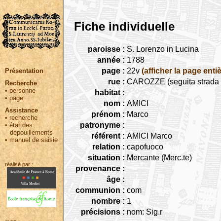
Fiche individuelle
paroisse :
S. Lorenzo in Lucina
année :
1788
page :
22v
(afficher la page entiè
Présentation
rue :
CAROZZE (seguita strada C
Recherche
•
personne
habitat :
•
page
nom :
AMICI
Assistance
prénom :
Marco
•
recherche
patronyme :
•
état des
dépouillements
référent :
AMICI Marco
•
manuel de saisie
relation :
capofuoco
situation :
Mercante (Merc.te)
réalisé par :
provenance :
âge :
communion :
com
nombre :
1
précisions :
nom: Sig.r