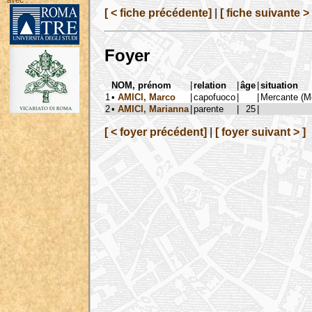
avec :
[ < fiche précédente]
|
[ fiche suivante > 
Foyer
NOM, prénom
|
relation
|
âge
|
situation
1
•
AMICI, Marco
|
capofuoco
|
|
Mercante (Me
2
•
AMICI, Marianna
|
parente
|
25
|
[ < foyer précédent]
|
[ foyer suivant > ]