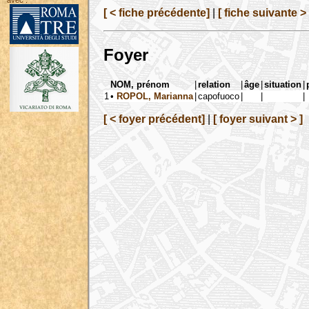
avec :
[ < fiche précédente]
|
[ fiche suivante > 
Foyer
NOM, prénom
|
relation
|
âge
|
situation
|
1
•
ROPOL, Marianna
|
capofuoco
|
|
|
[ < foyer précédent]
|
[ foyer suivant > ]