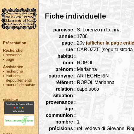
Fiche individuelle
paroisse :
S. Lorenzo in Lucina
année :
1788
page :
20v
(afficher la page entiè
Présentation
rue :
CAROZZE (seguita strada C
Recherche
•
personne
habitat :
•
page
nom :
ROPOL
Assistance
prénom :
Marianna
•
recherche
patronyme :
ARTEGHERIN
•
état des
dépouillements
référent :
ROPOL Marianna
•
manuel de saisie
relation :
capofuoco
situation :
réalisé par :
provenance :
âge :
communion :
nombre :
1
précisions :
rel: vedova di Giovanni Ro