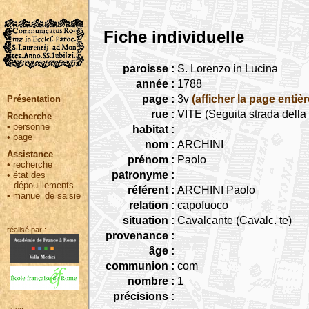
Fiche individuelle
paroisse :
S. Lorenzo in Lucina
année :
1788
page :
3v
(afficher la page entièr
Présentation
rue :
VITE (Seguita strada dell
Recherche
•
personne
habitat :
•
page
nom :
ARCHINI
Assistance
prénom :
Paolo
•
recherche
patronyme :
•
état des
dépouillements
référent :
ARCHINI Paolo
•
manuel de saisie
relation :
capofuoco
situation :
Cavalcante (Cavalc. te)
réalisé par :
provenance :
âge :
communion :
com
nombre :
1
précisions :