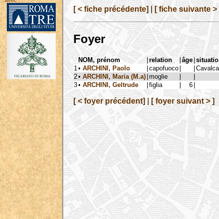
avec :
[ < fiche précédente]
|
[ fiche suivante > 
Foyer
NOM, prénom
|
relation
|
âge
|
situati
1
•
ARCHINI, Paolo
|
capofuoco
|
|
Cavalca
2
•
ARCHINI, Maria (M.a)
|
moglie
|
|
3
•
ARCHINI, Geltrude
|
figlia
|
6
|
[ < foyer précédent]
|
[ foyer suivant > ]