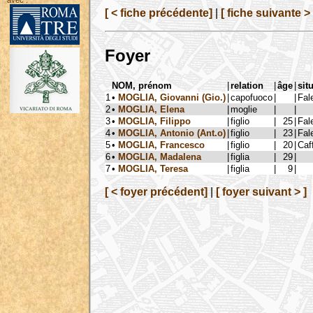
avec :
[ < fiche précédente]
|
[ fiche suivante > 
Foyer
NOM, prénom
|
relation
|
âge
|
sit
1
•
MOGLIA, Giovanni (Gio.)
|
capofuoco
|
|
Fal
2
•
MOGLIA, Elena
|
moglie
|
|
3
•
MOGLIA, Filippo
|
figlio
|
25
|
Fal
4
•
MOGLIA, Antonio (Ant.o)
|
figlio
|
23
|
Fal
5
•
MOGLIA, Francesco
|
figlio
|
20
|
Caff
6
•
MOGLIA, Madalena
|
figlia
|
29
|
7
•
MOGLIA, Teresa
|
figlia
|
9
|
[ < foyer précédent]
|
[ foyer suivant > ]