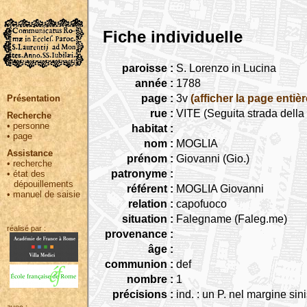
Fiche individuelle
paroisse :
S. Lorenzo in Lucina
année :
1788
page :
3v
(afficher la page entièr
Présentation
rue :
VITE (Seguita strada dell
Recherche
•
personne
habitat :
•
page
nom :
MOGLIA
Assistance
prénom :
Giovanni (Gio.)
•
recherche
patronyme :
•
état des
dépouillements
référent :
MOGLIA Giovanni
•
manuel de saisie
relation :
capofuoco
situation :
Falegname (Faleg.me)
réalisé par :
provenance :
âge :
communion :
def
nombre :
1
précisions :
ind. : un P. nel margine sini