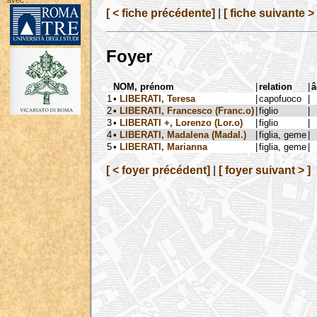
avec :
[ < fiche précédente]
|
[ fiche suivante > 
Foyer
NOM, prénom
|
relation
|
â
1
•
LIBERATI, Teresa
|
capofuoco
|
2
•
LIBERATI, Francesco (Franc.o)
|
figlio
|
3
•
LIBERATI +, Lorenzo (Lor.o)
|
figlio
|
4
•
LIBERATI, Madalena (Madal.)
|
figlia, geme
|
5
•
LIBERATI, Marianna
|
figlia, geme
|
[ < foyer précédent]
|
[ foyer suivant > ]