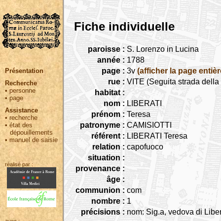
Fiche individuelle
paroisse :
S. Lorenzo in Lucina
année :
1788
page :
3v
(afficher la page entièr
Présentation
rue :
VITE (Seguita strada dell
Recherche
•
personne
habitat :
•
page
nom :
LIBERATI
Assistance
prénom :
Teresa
•
recherche
patronyme :
CAMISIOTTI
•
état des
dépouillements
référent :
LIBERATI Teresa
•
manuel de saisie
relation :
capofuoco
situation :
réalisé par :
provenance :
âge :
communion :
com
nombre :
1
précisions :
nom: Sig.a, vedova di Liber