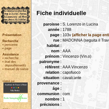
Fiche individuelle
paroisse :
S. Lorenzo in Lucina
année :
1788
page :
103v
(afficher la page ent
Présentation
rue :
MADONNA (seguita il Trav
Recherche
•
personne
habitat :
•
page
nom :
AAA
Assistance
prénom :
Vincenzo (Vin.o)
•
recherche
patronyme :
•
état des
dépouillements
référent :
AAA Vincenzo
•
manuel de saisie
relation :
capofuoco
situation :
cavalcante
réalisé par :
provenance :
âge :
communion :
com
nombre :
1
précisions :