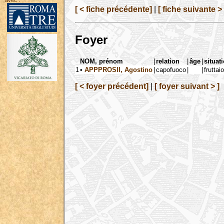
avec :
[ < fiche précédente]
|
[ fiche suivante > 
Foyer
NOM, prénom
|
relation
|
âge
|
situat
1
•
APPPROSII, Agostino
|
capofuoco
|
|
fruttai
[ < foyer précédent]
|
[ foyer suivant > ]