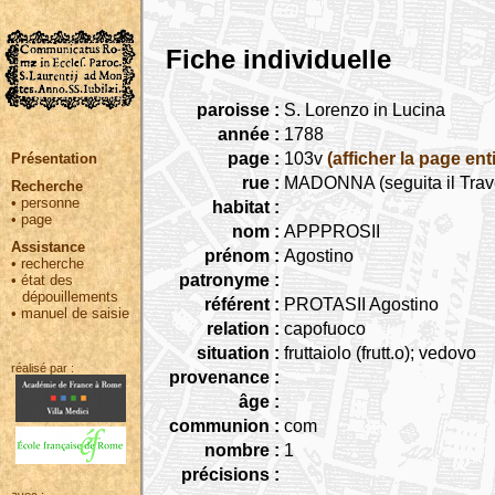
Fiche individuelle
paroisse :
S. Lorenzo in Lucina
année :
1788
page :
103v
(afficher la page ent
Présentation
rue :
MADONNA (seguita il Trav
Recherche
•
personne
habitat :
•
page
nom :
APPPROSII
Assistance
prénom :
Agostino
•
recherche
patronyme :
•
état des
dépouillements
référent :
PROTASII Agostino
•
manuel de saisie
relation :
capofuoco
situation :
fruttaiolo (frutt.o); vedovo
réalisé par :
provenance :
âge :
communion :
com
nombre :
1
précisions :