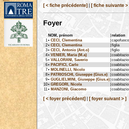
avec :
[ < fiche précédente]
|
[ fiche suivante > 
Foyer
NOM, prénom
|
relation
1
•
CECI, Clementina
|
capofuoco
2
•
CECI, Clementina
|
figlia
3
•
CECI, Antonio (Ant.o)
|
figlio
4
•
VENIER, Maria (M.a)
|
coabitazi
5
•
VALLORANI, Saverio
|
coabitazi
6
•
PACIFICI, Carlo
|
coabitazi
7
•
MOLINELLI, Nicolo
|
coabitazi
8
•
PATRIOSCHI, Giuseppe (Gius.e)
|
coabitazi
9
•
GUGLIELMINI, Giuseppe (Gius.e)
|
coabitazi
10
•
GREGORI, Nicola
|
coabitazi
11
•
MANZONI, Giacomo
|
coabitazi
[ < foyer précédent]
|
[ foyer suivant > ]