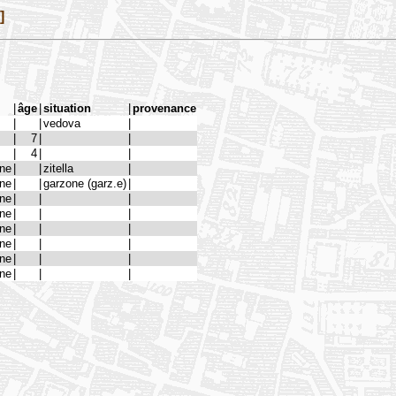
]
|
âge
|
situation
|
provenance
|
|
vedova
|
|
7
|
|
|
4
|
|
one
|
|
zitella
|
one
|
|
garzone (garz.e)
|
one
|
|
|
one
|
|
|
one
|
|
|
one
|
|
|
one
|
|
|
one
|
|
|