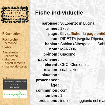
Fiche individuelle
paroisse :
S. Lorenzo in Lucina
année :
1788
page :
95v
(afficher la page entiè
Présentation
rue :
RIPETTA (seguita Ripetta, 
Recherche
•
personne
habitat :
Sabina (Albergo della Sab
•
page
nom :
MANZONI
Assistance
prénom :
Giacomo
•
recherche
patronyme :
•
état des
dépouillements
référent :
CECI Clementina
•
manuel de saisie
relation :
coabitazione
situation :
réalisé par :
provenance :
âge :
communion :
com
nombre :
1
précisions :
ind: nome aggiunto nel ma