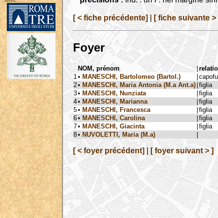
avec :
[ < fiche précédente]
|
[ fiche suivante > 
Foyer
NOM, prénom
|
relati
1
•
MANESCHI, Bartolomeo (Bartol.)
|
capof
2
•
MANESCHI, Maria Antonia (M.a Ant.a)
|
figlia
3
•
MANESCHI, Nunziata
|
figlia
4
•
MANESCHI, Marianna
|
figlia
5
•
MANESCHI, Francesca
|
figlia
6
•
MANESCHI, Carolina
|
figlia
7
•
MANESCHI, Giacinta
|
figlia
8
•
NUVOLETTI, Maria (M.a)
|
[ < foyer précédent]
|
[ foyer suivant > ]