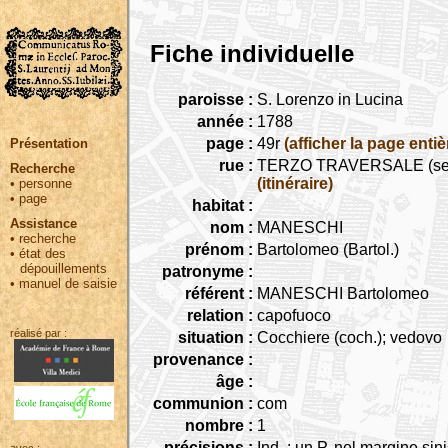
Fiche individuelle
paroisse :
S. Lorenzo in Lucina
année :
1788
page :
49r
(afficher la page entiè
Présentation
rue :
TERZO TRAVERSALE (seguita
Recherche
(itinéraire)
•
personne
•
page
habitat :
Assistance
nom :
MANESCHI
•
recherche
prénom :
Bartolomeo (Bartol.)
•
état des
dépouillements
patronyme :
•
manuel de saisie
référent :
MANESCHI Bartolomeo
relation :
capofuoco
réalisé par :
situation :
Cocchiere (coch.); vedovo
provenance :
âge :
communion :
com
nombre :
1
précisions :
Ind. : un P. nel margine sini