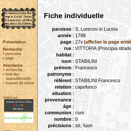
Fiche individuelle
paroisse :
S. Lorenzo in Lucina
année :
1788
page :
27v
(afficher la page entiè
Présentation
rue :
VITTORIA (Principia strada
Recherche
•
personne
habitat :
•
page
nom :
STABILINI
Assistance
prénom :
Francesco
•
recherche
patronyme :
•
état des
dépouillements
référent :
STABILINI Francesco
•
manuel de saisie
relation :
capofuoco
situation :
réalisé par :
provenance :
âge :
communion :
com
nombre :
0
précisions :
sit.: fuori