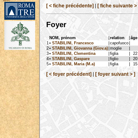
avec :
[ < fiche précédente]
|
[ fiche suivante > 
Foyer
NOM, prénom
|
relation
|
âge
1
•
STABILINI, Francesco
|
capofuoco
|
2
•
STABILINI, Giovanna (Giov.a)
|
moglie
|
3
•
STABILINI, Clementina
|
figlia
|
22
4
•
STABILINI, Gaspare
|
figlio
|
20
5
•
STABILINI, Maria (M.a)
|
figlia
|
15
[ < foyer précédent]
|
[ foyer suivant > ]