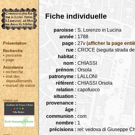
Fiche individuelle
paroisse :
S. Lorenzo in Lucina
année :
1788
page :
27v
(afficher la page entiè
Présentation
rue :
CROCE (seguita strada dell
Recherche
•
personne
habitat :
•
page
nom :
CHIASSI
Assistance
prénom :
Orsola
•
recherche
patronyme :
LALLONI
•
état des
dépouillements
référent :
CHIASSI Orsola
•
manuel de saisie
relation :
capofuoco
situation :
réalisé par :
provenance :
âge :
communion :
com
nombre :
1
précisions :
rel: vedova di Giuseppe Ch