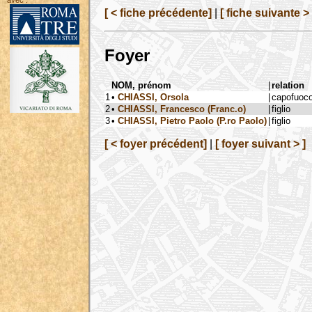
avec :
[ < fiche précédente]
|
[ fiche suivante > 
Foyer
NOM, prénom
|
relation
1
•
CHIASSI, Orsola
|
capofuoc
2
•
CHIASSI, Francesco (Franc.o)
|
figlio
3
•
CHIASSI, Pietro Paolo (P.ro Paolo)
|
figlio
[ < foyer précédent]
|
[ foyer suivant > ]