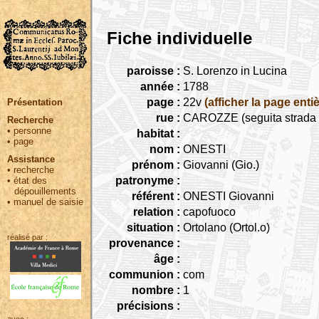
Fiche individuelle
paroisse :
S. Lorenzo in Lucina
année :
1788
page :
22v
(afficher la page entiè
Présentation
rue :
CAROZZE (seguita strada C
Recherche
•
personne
habitat :
•
page
nom :
ONESTI
Assistance
prénom :
Giovanni (Gio.)
•
recherche
patronyme :
•
état des
dépouillements
référent :
ONESTI Giovanni
•
manuel de saisie
relation :
capofuoco
situation :
Ortolano (Ortol.o)
réalisé par :
provenance :
âge :
communion :
com
nombre :
1
précisions :