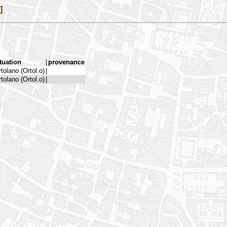
]
tuation
|
provenance
tolano (Ortol.o)
|
tolano (Ortol.o)
|