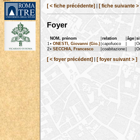
avec :
[ < fiche précédente]
|
[ fiche suivante > 
Foyer
NOM, prénom
|
relation
|
âge
|
si
1
•
ONESTI, Giovanni (Gio.)
|
capofuoco
|
|
Or
2
•
SECCHIA, Francesco
|
coabitazione
|
|
Or
[ < foyer précédent]
|
[ foyer suivant > ]