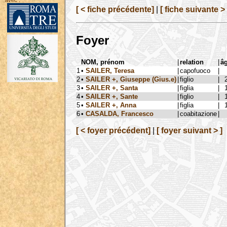
avec :
[ < fiche précédente]
|
[ fiche suivante > 
Foyer
NOM, prénom
|
relation
|
â
1
•
SAILER, Teresa
|
capofuoco
|
2
•
SAILER +, Giuseppe (Gius.e)
|
figlio
|
3
•
SAILER +, Santa
|
figlia
|
4
•
SAILER +, Sante
|
figlio
|
5
•
SAILER +, Anna
|
figlia
|
6
•
CASALDA, Francesco
|
coabitazione
|
[ < foyer précédent]
|
[ foyer suivant > ]