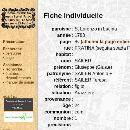
Fiche individuelle
paroisse :
S. Lorenzo in Lucina
année :
1788
page :
8v
(afficher la page entièr
Présentation
rue :
FRATINA (seguita strada Fr
Recherche
•
personne
habitat :
•
page
nom :
SAILER +
Assistance
prénom :
Giuseppe (Gius.e)
•
recherche
patronyme :
SAILER Antonio +
•
état des
dépouillements
référent :
SAILER Teresa
•
manuel de saisie
relation :
figlio
situation :
Arazziere
réalisé par :
provenance :
âge :
24
communion :
com
nombre :
1
précisions :