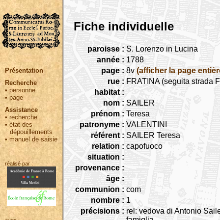
Fiche individuelle
paroisse :
S. Lorenzo in Lucina
année :
1788
page :
8v
(afficher la page entièr
Présentation
rue :
FRATINA (seguita strada Fr
Recherche
•
personne
habitat :
•
page
nom :
SAILER
Assistance
prénom :
Teresa
•
recherche
patronyme :
VALENTINI
•
état des
dépouillements
référent :
SAILER Teresa
•
manuel de saisie
relation :
capofuoco
situation :
réalisé par :
provenance :
âge :
communion :
com
nombre :
1
précisions :
rel: vedova di Antonio Sailer
famiglia.