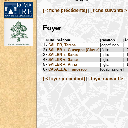
avec :
[ < fiche précédente]
|
[ fiche suivante > 
Foyer
NOM, prénom
|
relation
|
â
1
•
SAILER, Teresa
|
capofuoco
|
2
•
SAILER +, Giuseppe (Gius.e)
|
figlio
|
3
•
SAILER +, Santa
|
figlia
|
4
•
SAILER +, Sante
|
figlio
|
5
•
SAILER +, Anna
|
figlia
|
6
•
CASALDA, Francesco
|
coabitazione
|
[ < foyer précédent]
|
[ foyer suivant > ]