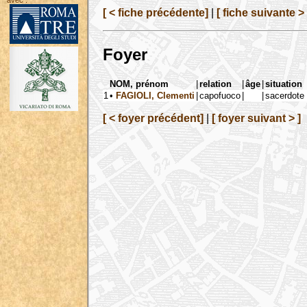
avec :
[ < fiche précédente]
|
[ fiche suivante > 
Foyer
NOM, prénom
|
relation
|
âge
|
situation
1
•
FAGIOLI, Clementi
|
capofuoco
|
|
sacerdote 
[ < foyer précédent]
|
[ foyer suivant > ]