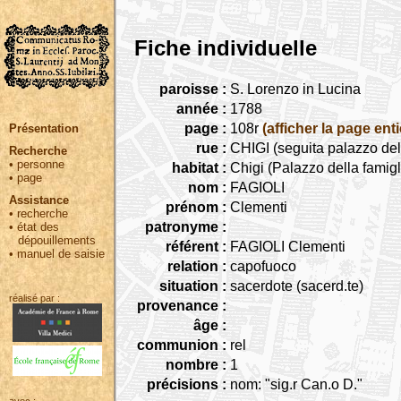
Fiche individuelle
paroisse :
S. Lorenzo in Lucina
année :
1788
page :
108r
(afficher la page enti
Présentation
rue :
CHIGI (seguita palazzo del
Recherche
•
personne
habitat :
Chigi (Palazzo della famigl
•
page
nom :
FAGIOLI
Assistance
prénom :
Clementi
•
recherche
patronyme :
•
état des
dépouillements
référent :
FAGIOLI Clementi
•
manuel de saisie
relation :
capofuoco
situation :
sacerdote (sacerd.te)
réalisé par :
provenance :
âge :
communion :
rel
nombre :
1
précisions :
nom: "sig.r Can.o D."