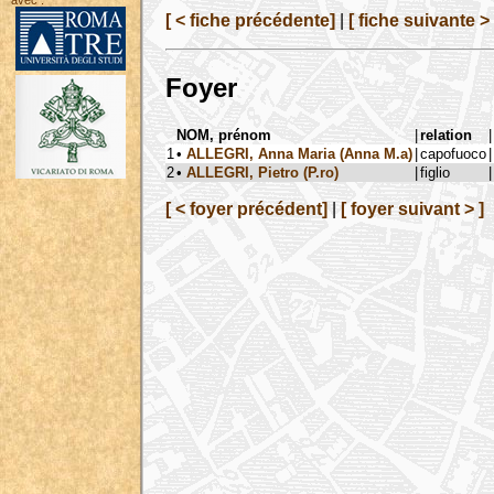
avec :
[ < fiche précédente]
|
[ fiche suivante > 
Foyer
NOM, prénom
|
relation
|
1
•
ALLEGRI, Anna Maria (Anna M.a)
|
capofuoco
|
2
•
ALLEGRI, Pietro (P.ro)
|
figlio
|
[ < foyer précédent]
|
[ foyer suivant > ]