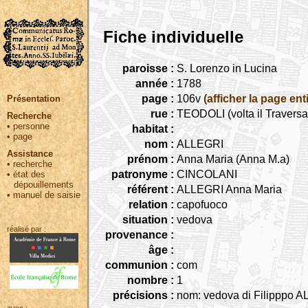
Fiche individuelle
paroisse :
S. Lorenzo in Lucina
année :
1788
page :
106v
(afficher la page ent
Présentation
rue :
TEODOLI (volta il Travers
Recherche
•
personne
habitat :
•
page
nom :
ALLEGRI
Assistance
prénom :
Anna Maria (Anna M.a)
•
recherche
patronyme :
CINCOLANI
•
état des
dépouillements
référent :
ALLEGRI Anna Maria
•
manuel de saisie
relation :
capofuoco
situation :
vedova
réalisé par :
provenance :
âge :
communion :
com
nombre :
1
précisions :
nom: vedova di Filipppo 