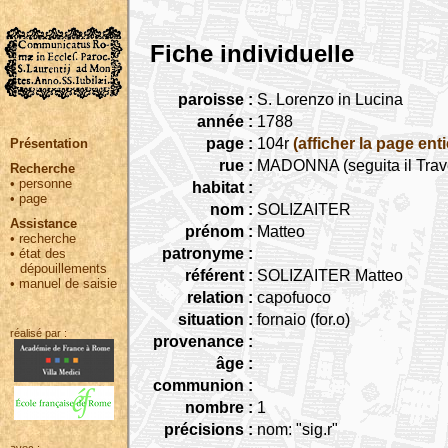
Fiche individuelle
paroisse :
S. Lorenzo in Lucina
année :
1788
page :
104r
(afficher la page enti
Présentation
rue :
MADONNA (seguita il Trav
Recherche
•
personne
habitat :
•
page
nom :
SOLIZAITER
Assistance
prénom :
Matteo
•
recherche
patronyme :
•
état des
dépouillements
référent :
SOLIZAITER Matteo
•
manuel de saisie
relation :
capofuoco
situation :
fornaio (for.o)
réalisé par :
provenance :
âge :
communion :
nombre :
1
précisions :
nom: "sig.r"