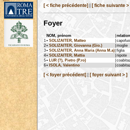
avec :
[ < fiche précédente]
|
[ fiche suivante > 
Foyer
NOM, prénom
|
relatio
1
•
SOLIZAITER, Matteo
|
capofu
2
•
SOLIZAITER, Giovanna (Gio.)
|
moglie
3
•
SOLIZAITER, Anna Maria (Anna M.a)
|
figlia
4
•
SOLIZAITER, Mattia
|
nipote
5
•
LUR (?), Pietro (P.ro)
|
coabita
6
•
ISOLA, Valentino
|
coabita
[ < foyer précédent]
|
[ foyer suivant > ]