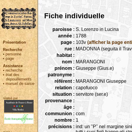
Fiche individuelle
paroisse :
S. Lorenzo in Lucina
année :
1788
page :
103v
(afficher la page ent
Présentation
rue :
MADONNA (seguita il Trav
Recherche
•
personne
habitat :
•
page
nom :
MARANGONI
Assistance
prénom :
Giuseppe (Gius.e)
•
recherche
patronyme :
•
état des
dépouillements
référent :
MARANGONI Giuseppe
•
manuel de saisie
relation :
capofuoco
situation :
servitore (ser.e)
réalisé par :
provenance :
âge :
communion :
com
nombre :
1
précisions :
ind: un "P" nel margine sini
tutti i suoi figli hanno gli 