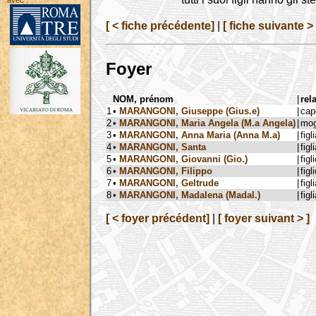
avec :
[ < fiche précédente]
|
[ fiche suivante > 
Foyer
NOM, prénom
|
rel
1
•
MARANGONI, Giuseppe (Gius.e)
|
cap
2
•
MARANGONI, Maria Angela (M.a Angela)
|
mog
3
•
MARANGONI, Anna Maria (Anna M.a)
|
figl
4
•
MARANGONI, Santa
|
figl
5
•
MARANGONI, Giovanni (Gio.)
|
figl
6
•
MARANGONI, Filippo
|
figl
7
•
MARANGONI, Geltrude
|
figl
8
•
MARANGONI, Madalena (Madal.)
|
figl
[ < foyer précédent]
|
[ foyer suivant > ]