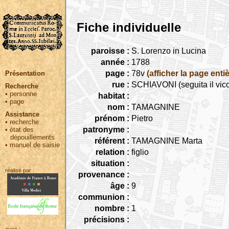
Fiche individuelle
paroisse :
S. Lorenzo in Lucina
année :
1788
page :
78v
(afficher la page entiè
Présentation
rue :
SCHIAVONI (seguita il vico
Recherche
•
personne
habitat :
•
page
nom :
TAMAGNINE
Assistance
prénom :
Pietro
•
recherche
patronyme :
•
état des
dépouillements
référent :
TAMAGNINE Marta
•
manuel de saisie
relation :
figlio
situation :
réalisé par :
provenance :
âge :
9
communion :
nombre :
1
précisions :