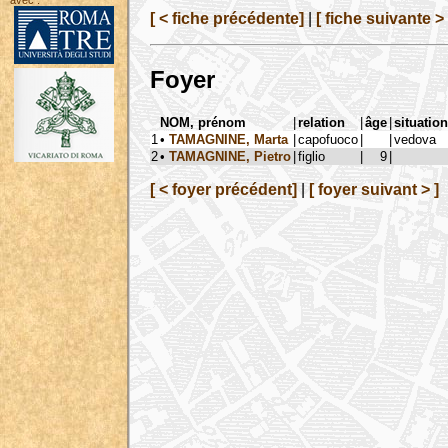
avec :
[ < fiche précédente]
|
[ fiche suivante > 
Foyer
NOM, prénom
|
relation
|
âge
|
situation
1
•
TAMAGNINE, Marta
|
capofuoco
|
|
vedova
2
•
TAMAGNINE, Pietro
|
figlio
|
9
|
[ < foyer précédent]
|
[ foyer suivant > ]