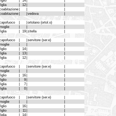
figlio
|
14
|
|
figlia
|
12
|
|
coabitazione
|
|
|
coabitazione
|
|
vedova
|
capofuoco
|
|
ortolano (ortol.o)
|
moglie
|
|
|
figlia
|
19
|
zitella
|
capofuoco
|
|
servitore (ser.e)
|
moglie
|
|
|
figlio
|
14
|
|
figlia
|
13
|
|
figlia
|
12
|
|
capofuoco
|
|
servitore (ser.e)
|
moglie
|
|
|
figlio
|
16
|
|
figlio
|
9
|
|
figlia
|
7
|
|
figlia
|
0
|
|
capofuoco
|
|
servitore (ser.e)
|
moglie
|
|
|
figlio
|
16
|
|
figlio
|
11
|
|
figlia
|
14
|
|