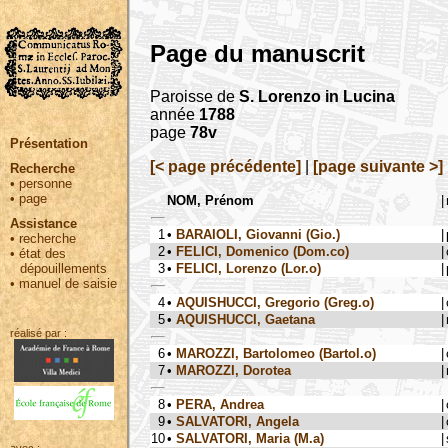
Page du manuscrit
Paroisse de
S. Lorenzo in Lucina
année
1788
page
78v
Présentation
[< page précédente]
|
[page suivante >]
Recherche
•
personne
•
page
NOM, Prénom
|
Assistance
1
•
BARAIOLI, Giovanni (Gio.)
|
•
recherche
2
•
FELICI, Domenico (Dom.co)
|
•
état des
3
•
FELICI, Lorenzo (Lor.o)
|
dépouillements
•
manuel de saisie
4
•
AQUISHUCCI, Gregorio (Greg.o)
|
5
•
AQUISHUCCI, Gaetana
|
réalisé par :
6
•
MAROZZI, Bartolomeo (Bartol.o)
|
7
•
MAROZZI, Dorotea
|
8
•
PERA, Andrea
|
9
•
SALVATORI, Angela
|
10
•
SALVATORI, Maria (M.a)
|