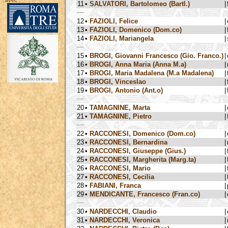
avec :
11
•
SALVATORI, Bartolomeo (Bartl.)
|
12
•
FAZIOLI, Felice
|
13
•
FAZIOLI, Domenico (Dom.co)
|
14
•
FAZIOLI, Mariangela
|
15
•
BROGI, Giovanni Francesco (Gio. Franco.)
|
16
•
BROGI, Anna Maria (Anna M.a)
|
17
•
BROGI, Maria Madalena (M.a Madalena)
|
18
•
BROGI, Vinceslao
|
19
•
BROGI, Antonio (Ant.o)
|
20
•
TAMAGNINE, Marta
|
21
•
TAMAGNINE, Pietro
|
22
•
RACCONESI, Domenico (Dom.co)
|
23
•
RACCONESI, Bernardina
|
24
•
RACCONESI, Giuseppe (Gius.)
|
25
•
RACCONESI, Margherita (Marg.ta)
|
26
•
RACCONESI, Mario
|
27
•
RACCONESI, Cecilia
|
28
•
FABIANI, Franca
|
29
•
MENDICANTE, Francesco (Fran.co)
|
30
•
NARDECCHI, Claudio
|
31
•
NARDECCHI, Veronica
|