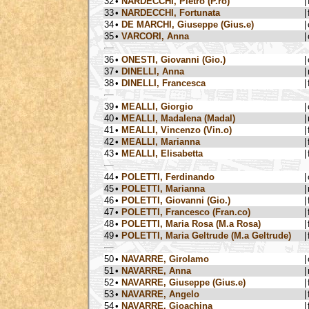
32
•
NARDECCHI, Pietro (P.ro)
|
33
•
NARDECCHI, Fortunata
|
34
•
DE MARCHI, Giuseppe (Gius.e)
|
35
•
VARCORI, Anna
|
36
•
ONESTI, Giovanni (Gio.)
|
37
•
DINELLI, Anna
|
38
•
DINELLI, Francesca
|
39
•
MEALLI, Giorgio
|
40
•
MEALLI, Madalena (Madal)
|
41
•
MEALLI, Vincenzo (Vin.o)
|
42
•
MEALLI, Marianna
|
43
•
MEALLI, Elisabetta
|
44
•
POLETTI, Ferdinando
|
45
•
POLETTI, Marianna
|
46
•
POLETTI, Giovanni (Gio.)
|
47
•
POLETTI, Francesco (Fran.co)
|
48
•
POLETTI, Maria Rosa (M.a Rosa)
|
49
•
POLETTI, Maria Geltrude (M.a Geltrude)
|
50
•
NAVARRE, Girolamo
|
51
•
NAVARRE, Anna
|
52
•
NAVARRE, Giuseppe (Gius.e)
|
53
•
NAVARRE, Angelo
|
54
•
NAVARRE, Gioachina
|