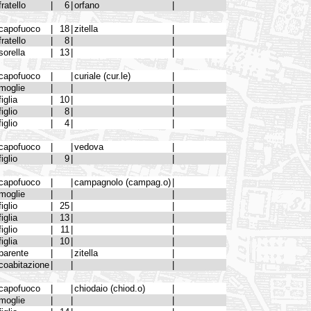
fratello
|
6
|
orfano
|
capofuoco
|
18
|
zitella
|
fratello
|
8
|
|
sorella
|
13
|
|
capofuoco
|
|
curiale (cur.le)
|
moglie
|
|
|
figlia
|
10
|
|
figlio
|
8
|
|
figlio
|
4
|
|
capofuoco
|
|
vedova
|
figlio
|
9
|
|
capofuoco
|
|
campagnolo (campag.o)
|
moglie
|
|
|
figlio
|
25
|
|
figlia
|
13
|
|
figlio
|
11
|
|
figlia
|
10
|
|
parente
|
|
zitella
|
coabitazione
|
|
|
capofuoco
|
|
chiodaio (chiod.o)
|
moglie
|
|
|