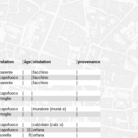
relation
|
âge
|
situtation
|
provenance
parente
|
|
facchino
|
capofuoco
|
|
facchino
|
parente
|
|
facchino
|
capofuoco
|
|
|
moglie
|
|
|
capofuoco
|
|
muratore (murat.e)
|
moglie
|
|
|
capofuoco
|
|
calzolaio (calz.o)
|
capofuoco
|
11
|
orfana
|
sorella
|
8
|
orfana
|