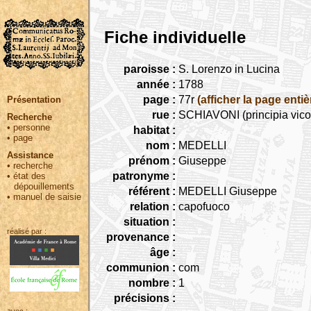
Fiche individuelle
paroisse :
S. Lorenzo in Lucina
année :
1788
page :
77r
(afficher la page entiè
Présentation
rue :
SCHIAVONI (principia vico
Recherche
•
personne
habitat :
•
page
nom :
MEDELLI
Assistance
prénom :
Giuseppe
•
recherche
patronyme :
•
état des
dépouillements
référent :
MEDELLI Giuseppe
•
manuel de saisie
relation :
capofuoco
situation :
réalisé par :
provenance :
âge :
communion :
com
nombre :
1
précisions :