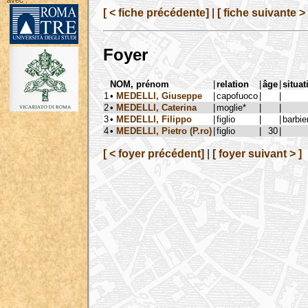
avec :
[ < fiche précédente]
|
[ fiche suivante > 
Foyer
NOM, prénom
|
relation
|
âge
|
situat
1
•
MEDELLI, Giuseppe
|
capofuoco
|
|
2
•
MEDELLI, Caterina
|
moglie*
|
|
3
•
MEDELLI, Filippo
|
figlio
|
|
barbie
4
•
MEDELLI, Pietro (P.ro)
|
figlio
|
30
|
[ < foyer précédent]
|
[ foyer suivant > ]