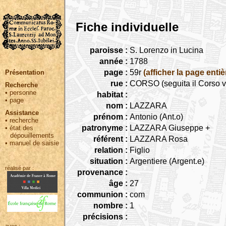
Fiche individuelle
paroisse :
S. Lorenzo in Lucina
année :
1788
page :
59r
(afficher la page entiè
Présentation
rue :
CORSO (seguita il Corso v
Recherche
•
personne
habitat :
•
page
nom :
LAZZARA
Assistance
prénom :
Antonio (Ant.o)
•
recherche
patronyme :
LAZZARA Giuseppe +
•
état des
dépouillements
référent :
LAZZARA Rosa
•
manuel de saisie
relation :
Figlio
situation :
Argentiere (Argent.e)
réalisé par :
provenance :
âge :
27
communion :
com
nombre :
1
précisions :