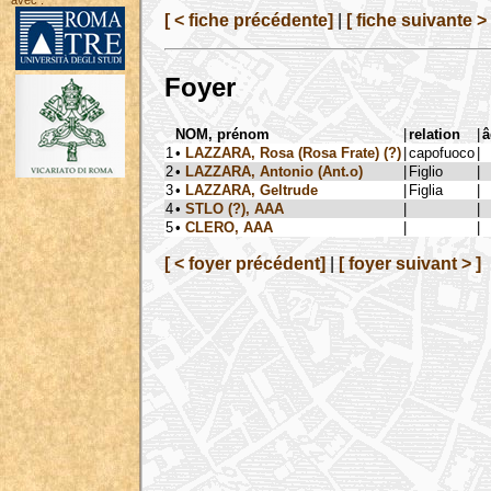
avec :
[ < fiche précédente]
|
[ fiche suivante > 
Foyer
NOM, prénom
|
relation
|
â
1
•
LAZZARA, Rosa (Rosa Frate) (?)
|
capofuoco
|
2
•
LAZZARA, Antonio (Ant.o)
|
Figlio
|
3
•
LAZZARA, Geltrude
|
Figlia
|
4
•
STLO (?), AAA
|
|
5
•
CLERO, AAA
|
|
[ < foyer précédent]
|
[ foyer suivant > ]