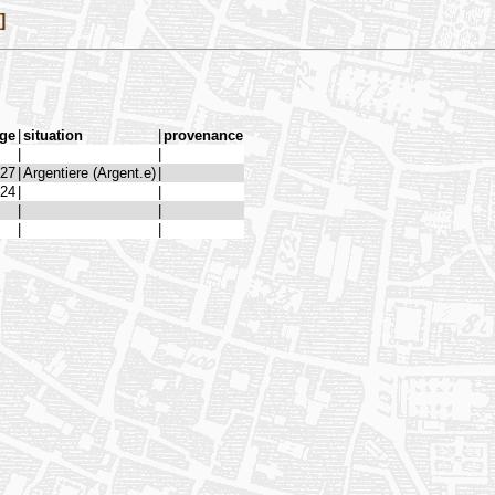
]
ge
|
situation
|
provenance
|
|
27
|
Argentiere (Argent.e)
|
24
|
|
|
|
|
|