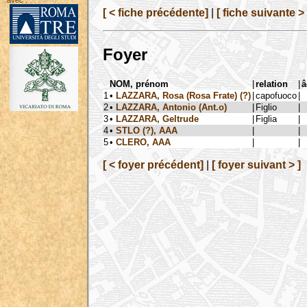
avec :
[ < fiche précédente]
|
[ fiche suivante > 
Foyer
NOM, prénom
|
relation
|
â
1
•
LAZZARA, Rosa (Rosa Frate) (?)
|
capofuoco
|
2
•
LAZZARA, Antonio (Ant.o)
|
Figlio
|
3
•
LAZZARA, Geltrude
|
Figlia
|
4
•
STLO (?), AAA
|
|
5
•
CLERO, AAA
|
|
[ < foyer précédent]
|
[ foyer suivant > ]