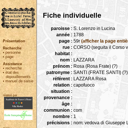
Fiche individuelle
paroisse :
S. Lorenzo in Lucina
année :
1788
page :
59r
(afficher la page entiè
Présentation
rue :
CORSO (seguita il Corso v
Recherche
•
personne
habitat :
•
page
nom :
LAZZARA
Assistance
prénom :
Rosa (Rosa Frate) (?)
•
recherche
patronyme :
SANTI (FRATE SANTI) (?)
•
état des
dépouillements
référent :
LAZZARA Rosa
•
manuel de saisie
relation :
capofuoco
situation :
réalisé par :
provenance :
âge :
communion :
com
nombre :
1
précisions :
nom: vedova di Giuseppe 