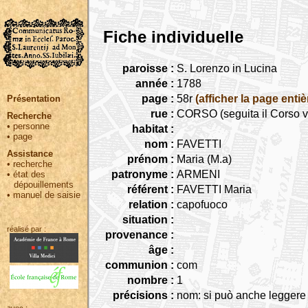
Fiche individuelle
paroisse :
S. Lorenzo in Lucina
année :
1788
page :
58r
(afficher la page entiè
Présentation
rue :
CORSO (seguita il Corso v
Recherche
•
personne
habitat :
•
page
nom :
FAVETTI
Assistance
prénom :
Maria (M.a)
•
recherche
patronyme :
ARMENI
•
état des
dépouillements
référent :
FAVETTI Maria
•
manuel de saisie
relation :
capofuoco
situation :
réalisé par :
provenance :
âge :
communion :
com
nombre :
1
précisions :
nom: si può anche leggere F