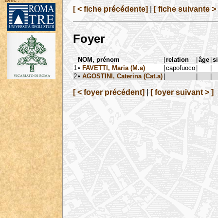
avec :
[ < fiche précédente]
|
[ fiche suivante > 
Foyer
NOM, prénom
|
relation
|
âge
|
s
1
•
FAVETTI, Maria (M.a)
|
capofuoco
|
|
2
•
AGOSTINI, Caterina (Cat.a)
|
|
|
[ < foyer précédent]
|
[ foyer suivant > ]