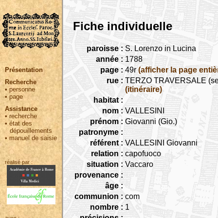
Fiche individuelle
paroisse :
S. Lorenzo in Lucina
année :
1788
page :
49r
(afficher la page entiè
Présentation
rue :
TERZO TRAVERSALE (seguita 
Recherche
(itinéraire)
•
personne
•
page
habitat :
Assistance
nom :
VALLESINI
•
recherche
prénom :
Giovanni (Gio.)
•
état des
dépouillements
patronyme :
•
manuel de saisie
référent :
VALLESINI Giovanni
relation :
capofuoco
réalisé par :
situation :
Vaccaro
provenance :
âge :
communion :
com
nombre :
1
précisions :