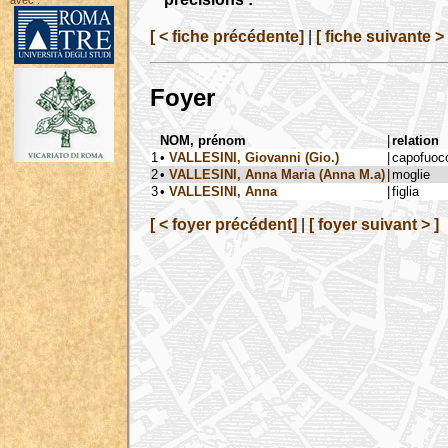
avec :
[ < fiche précédente]
|
[ fiche suivante > 
Foyer
NOM, prénom
|
relation
1
•
VALLESINI, Giovanni (Gio.)
|
capofuoc
2
•
VALLESINI, Anna Maria (Anna M.a)
|
moglie
3
•
VALLESINI, Anna
|
figlia
[ < foyer précédent]
|
[ foyer suivant > ]