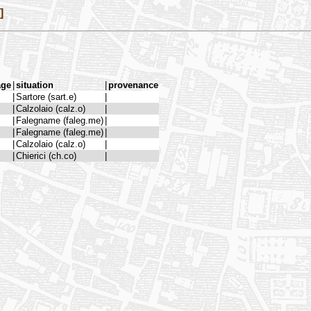
]
âge
|
situation
|
provenance
|
Sartore (sart.e)
|
|
Calzolaio (calz.o)
|
|
Falegname (faleg.me)
|
|
Falegname (faleg.me)
|
|
Calzolaio (calz.o)
|
|
Chierici (ch.co)
|