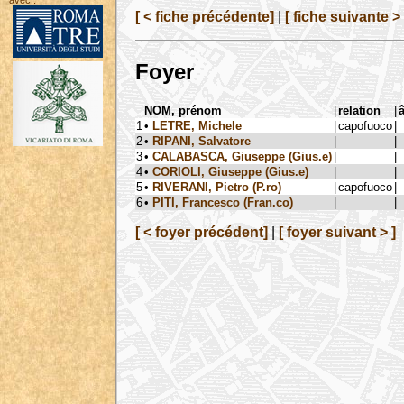
avec :
[ < fiche précédente]
|
[ fiche suivante > 
Foyer
NOM, prénom
|
relation
|
1
•
LETRE, Michele
|
capofuoco
|
2
•
RIPANI, Salvatore
|
|
3
•
CALABASCA, Giuseppe (Gius.e)
|
|
4
•
CORIOLI, Giuseppe (Gius.e)
|
|
5
•
RIVERANI, Pietro (P.ro)
|
capofuoco
|
6
•
PITI, Francesco (Fran.co)
|
|
[ < foyer précédent]
|
[ foyer suivant > ]