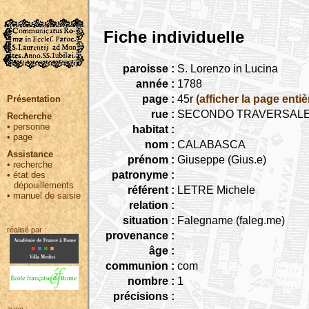
Fiche individuelle
paroisse :
S. Lorenzo in Lucina
année :
1788
page :
45r
(afficher la page entiè
Présentation
rue :
SECONDO TRAVERSALE (segu
Recherche
•
personne
habitat :
•
page
nom :
CALABASCA
Assistance
prénom :
Giuseppe (Gius.e)
•
recherche
patronyme :
•
état des
dépouillements
référent :
LETRE Michele
•
manuel de saisie
relation :
situation :
Falegname (faleg.me)
réalisé par :
provenance :
âge :
communion :
com
nombre :
1
précisions :