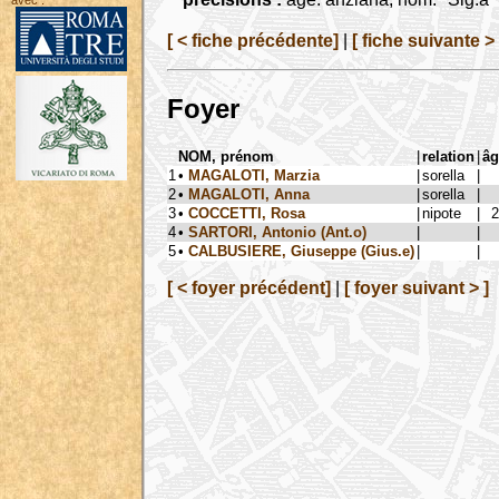
avec :
[ < fiche précédente]
|
[ fiche suivante > 
Foyer
NOM, prénom
|
relation
|
âg
1
•
MAGALOTI, Marzia
|
sorella
|
2
•
MAGALOTI, Anna
|
sorella
|
3
•
COCCETTI, Rosa
|
nipote
|
2
4
•
SARTORI, Antonio (Ant.o)
|
|
5
•
CALBUSIERE, Giuseppe (Gius.e)
|
|
[ < foyer précédent]
|
[ foyer suivant > ]