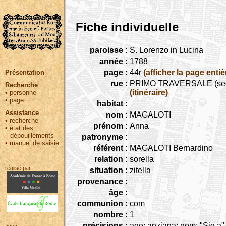
Fiche individuelle
paroisse :
S. Lorenzo in Lucina
année :
1788
page :
44r
(afficher la page entiè
Présentation
rue :
PRIMO TRAVERSALE (seguita
Recherche
(itinéraire)
•
personne
•
page
habitat :
Assistance
nom :
MAGALOTI
•
recherche
prénom :
Anna
•
état des
dépouillements
patronyme :
•
manuel de saisie
référent :
MAGALOTI Bernardino
relation :
sorella
réalisé par :
situation :
zitella
provenance :
âge :
communion :
com
nombre :
1
précisions :
age: anziana; nom: "Sig.a"