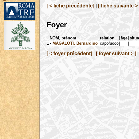
avec :
[ < fiche précédente]
|
[ fiche suivante > 
Foyer
NOM, prénom
|
relation
|
âge
|
situa
1
•
MAGALOTI, Bernardino
|
capofuoco
|
|
[ < foyer précédent]
|
[ foyer suivant > ]