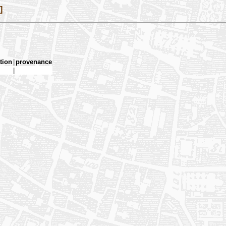
]
tion
|
provenance
|