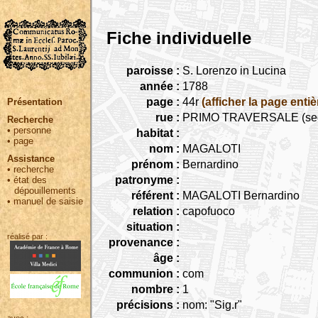
Fiche individuelle
paroisse :
S. Lorenzo in Lucina
année :
1788
page :
44r
(afficher la page entiè
Présentation
rue :
PRIMO TRAVERSALE (seguita
Recherche
•
personne
habitat :
•
page
nom :
MAGALOTI
Assistance
prénom :
Bernardino
•
recherche
patronyme :
•
état des
dépouillements
référent :
MAGALOTI Bernardino
•
manuel de saisie
relation :
capofuoco
situation :
réalisé par :
provenance :
âge :
communion :
com
nombre :
1
précisions :
nom: "Sig.r"