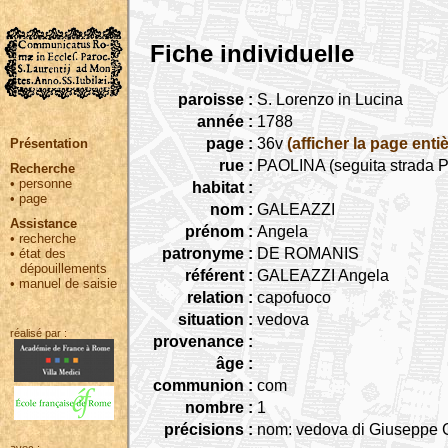
Fiche individuelle
paroisse :
S. Lorenzo in Lucina
année :
1788
page :
36v
(afficher la page entiè
Présentation
rue :
PAOLINA (seguita strada Pa
Recherche
•
personne
habitat :
•
page
nom :
GALEAZZI
Assistance
prénom :
Angela
•
recherche
patronyme :
DE ROMANIS
•
état des
dépouillements
référent :
GALEAZZI Angela
•
manuel de saisie
relation :
capofuoco
situation :
vedova
réalisé par :
provenance :
âge :
communion :
com
nombre :
1
précisions :
nom: vedova di Giuseppe 