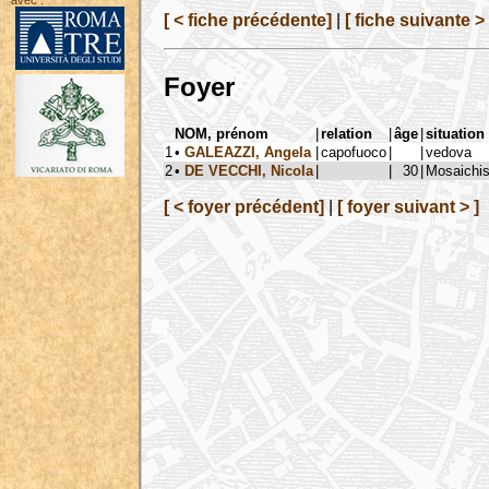
avec :
[ < fiche précédente]
|
[ fiche suivante > 
Foyer
NOM, prénom
|
relation
|
âge
|
situation
1
•
GALEAZZI, Angela
|
capofuoco
|
|
vedova
2
•
DE VECCHI, Nicola
|
|
30
|
Mosaichis
[ < foyer précédent]
|
[ foyer suivant > ]