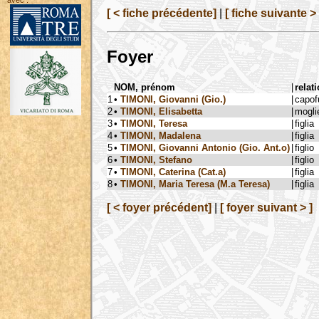
avec :
[ < fiche précédente]
|
[ fiche suivante > 
Foyer
NOM, prénom
|
relat
1
•
TIMONI, Giovanni (Gio.)
|
capof
2
•
TIMONI, Elisabetta
|
mogli
3
•
TIMONI, Teresa
|
figlia
4
•
TIMONI, Madalena
|
figlia
5
•
TIMONI, Giovanni Antonio (Gio. Ant.o)
|
figlio
6
•
TIMONI, Stefano
|
figlio
7
•
TIMONI, Caterina (Cat.a)
|
figlia
8
•
TIMONI, Maria Teresa (M.a Teresa)
|
figlia
[ < foyer précédent]
|
[ foyer suivant > ]