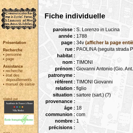
Fiche individuelle
paroisse :
S. Lorenzo in Lucina
année :
1788
page :
34v
(afficher la page entiè
Présentation
rue :
PAOLINA (seguita strada P
Recherche
•
personne
habitat :
•
page
nom :
TIMONI
Assistance
prénom :
Giovanni Antonio (Gio. Ant.
•
recherche
patronyme :
•
état des
dépouillements
référent :
TIMONI Giovanni
•
manuel de saisie
relation :
figlio
situation :
sartore (sart.) (?)
réalisé par :
provenance :
âge :
18
communion :
com
nombre :
1
précisions :