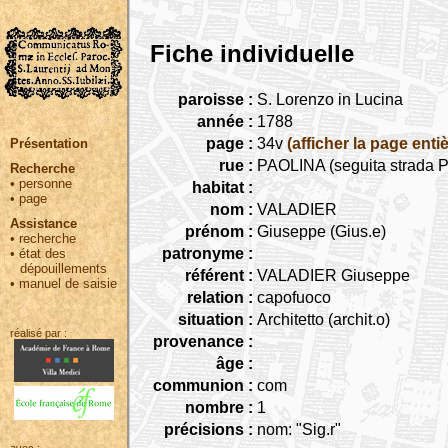
Fiche individuelle
paroisse :
S. Lorenzo in Lucina
année :
1788
page :
34v
(afficher la page entiè
Présentation
rue :
PAOLINA (seguita strada Pa
Recherche
•
personne
habitat :
•
page
nom :
VALADIER
Assistance
prénom :
Giuseppe (Gius.e)
•
recherche
patronyme :
•
état des
dépouillements
référent :
VALADIER Giuseppe
•
manuel de saisie
relation :
capofuoco
situation :
Architetto (archit.o)
réalisé par :
provenance :
âge :
communion :
com
nombre :
1
précisions :
nom: "Sig.r"