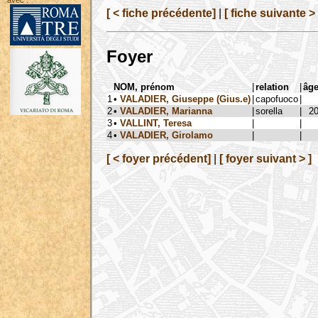
avec :
[ < fiche précédente]
|
[ fiche suivante > 
Foyer
NOM, prénom
|
relation
|
âg
1
•
VALADIER, Giuseppe (Gius.e)
|
capofuoco
|
2
•
VALADIER, Marianna
|
sorella
|
2
3
•
VALLINT, Teresa
|
|
4
•
VALADIER, Girolamo
|
|
[ < foyer précédent]
|
[ foyer suivant > ]