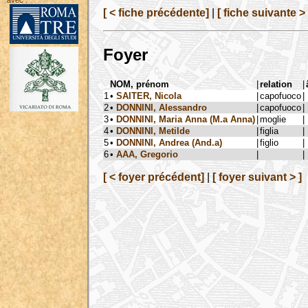
avec :
[ < fiche précédente]
|
[ fiche suivante > 
Foyer
NOM, prénom
|
relation
|
1
•
SAITER, Nicola
|
capofuoco
|
2
•
DONNINI, Alessandro
|
capofuoco
|
3
•
DONNINI, Maria Anna (M.a Anna)
|
moglie
|
4
•
DONNINI, Metilde
|
figlia
|
5
•
DONNINI, Andrea (And.a)
|
figlio
|
6
•
AAA, Gregorio
|
|
[ < foyer précédent]
|
[ foyer suivant > ]