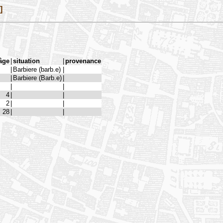
]
âge
|
situation
|
provenance
|
Barbiere (barb.e)
|
|
Barbiere (Barb.e)
|
|
|
4
|
|
2
|
|
28
|
|