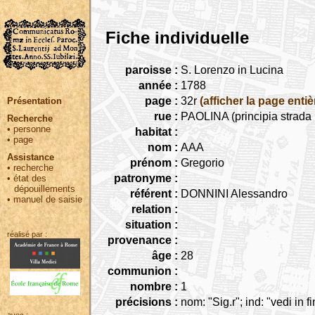
Fiche individuelle
paroisse :
S. Lorenzo in Lucina
année :
1788
page :
32r
(afficher la page entiè
Présentation
rue :
PAOLINA (principia strada
Recherche
•
personne
habitat :
•
page
nom :
AAA
Assistance
prénom :
Gregorio
•
recherche
patronyme :
•
état des
dépouillements
référent :
DONNINI Alessandro
•
manuel de saisie
relation :
situation :
réalisé par :
provenance :
âge :
28
communion :
nombre :
1
précisions :
nom: "Sig.r"; ind: "vedi in f