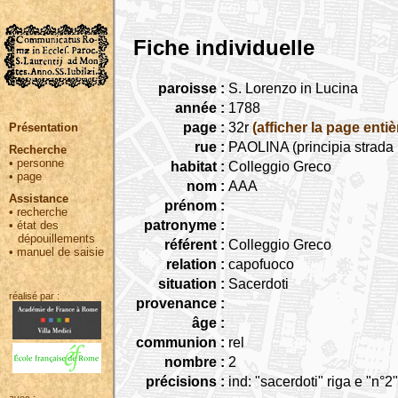
Fiche individuelle
paroisse :
S. Lorenzo in Lucina
année :
1788
page :
32r
(afficher la page entiè
Présentation
rue :
PAOLINA (principia strada
Recherche
•
personne
habitat :
Colleggio Greco
•
page
nom :
AAA
Assistance
prénom :
•
recherche
patronyme :
•
état des
dépouillements
référent :
Colleggio Greco
•
manuel de saisie
relation :
capofuoco
situation :
Sacerdoti
réalisé par :
provenance :
âge :
communion :
rel
nombre :
2
précisions :
ind: "sacerdoti" riga e "n°2"