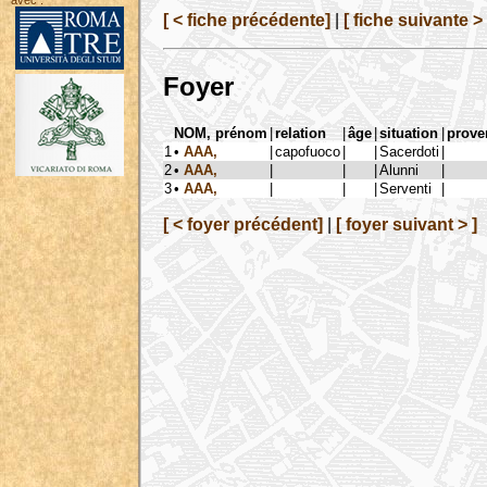
avec :
[ < fiche précédente]
|
[ fiche suivante > 
Foyer
NOM, prénom
|
relation
|
âge
|
situation
|
prove
1
•
AAA,
|
capofuoco
|
|
Sacerdoti
|
2
•
AAA,
|
|
|
Alunni
|
3
•
AAA,
|
|
|
Serventi
|
[ < foyer précédent]
|
[ foyer suivant > ]