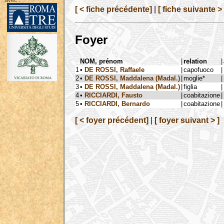
avec :
[ < fiche précédente]
|
[ fiche suivante > 
Foyer
NOM, prénom
|
relation
|
1
•
DE ROSSI, Raffaele
|
capofuoco
|
2
•
DE ROSSI, Maddalena (Madal.)
|
moglie*
|
3
•
DE ROSSI, Maddalena (Madal.)
|
figlia
|
4
•
RICCIARDI, Fausto
|
coabitazione
|
5
•
RICCIARDI, Bernardo
|
coabitazione
|
[ < foyer précédent]
|
[ foyer suivant > ]