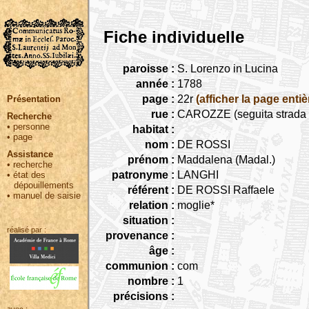
Fiche individuelle
paroisse :
S. Lorenzo in Lucina
année :
1788
page :
22r
(afficher la page entiè
Présentation
rue :
CAROZZE (seguita strada 
Recherche
•
personne
habitat :
•
page
nom :
DE ROSSI
Assistance
prénom :
Maddalena (Madal.)
•
recherche
patronyme :
LANGHI
•
état des
dépouillements
référent :
DE ROSSI Raffaele
•
manuel de saisie
relation :
moglie*
situation :
réalisé par :
provenance :
âge :
communion :
com
nombre :
1
précisions :