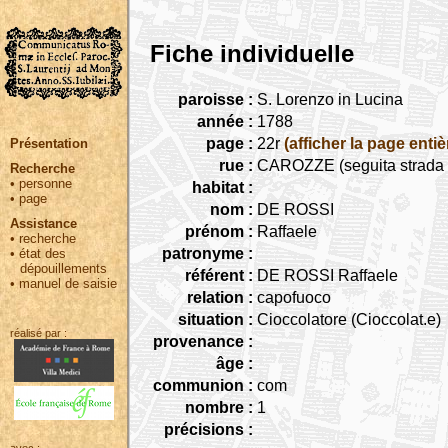
Fiche individuelle
paroisse :
S. Lorenzo in Lucina
année :
1788
page :
22r
(afficher la page entiè
Présentation
rue :
CAROZZE (seguita strada 
Recherche
•
personne
habitat :
•
page
nom :
DE ROSSI
Assistance
prénom :
Raffaele
•
recherche
patronyme :
•
état des
dépouillements
référent :
DE ROSSI Raffaele
•
manuel de saisie
relation :
capofuoco
situation :
Cioccolatore (Cioccolat.e)
réalisé par :
provenance :
âge :
communion :
com
nombre :
1
précisions :