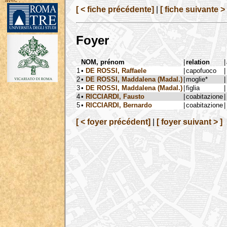
avec :
[ < fiche précédente]
|
[ fiche suivante > 
Foyer
NOM, prénom
|
relation
|
1
•
DE ROSSI, Raffaele
|
capofuoco
|
2
•
DE ROSSI, Maddalena (Madal.)
|
moglie*
|
3
•
DE ROSSI, Maddalena (Madal.)
|
figlia
|
4
•
RICCIARDI, Fausto
|
coabitazione
|
5
•
RICCIARDI, Bernardo
|
coabitazione
|
[ < foyer précédent]
|
[ foyer suivant > ]