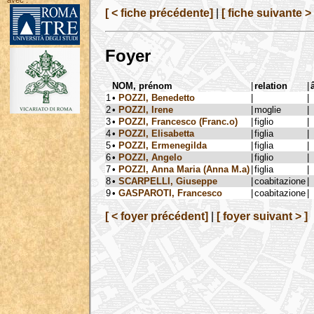
avec :
[ < fiche précédente]
|
[ fiche suivante > 
Foyer
NOM, prénom
|
relation
|
1
•
POZZI, Benedetto
|
|
2
•
POZZI, Irene
|
moglie
|
3
•
POZZI, Francesco (Franc.o)
|
figlio
|
4
•
POZZI, Elisabetta
|
figlia
|
5
•
POZZI, Ermenegilda
|
figlia
|
6
•
POZZI, Angelo
|
figlio
|
7
•
POZZI, Anna Maria (Anna M.a)
|
figlia
|
8
•
SCARPELLI, Giuseppe
|
coabitazione
|
9
•
GASPAROTI, Francesco
|
coabitazione
|
[ < foyer précédent]
|
[ foyer suivant > ]