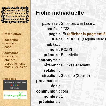
Fiche individuelle
paroisse :
S. Lorenzo in Lucina
année :
1788
page :
15r
(afficher la page entiè
Présentation
rue :
CONDOTTI (seguita strada 
Recherche
•
personne
habitat :
•
page
nom :
POZZI
Assistance
prénom :
Benedetto
•
recherche
patronyme :
•
état des
dépouillements
référent :
POZZI Benedetto
•
manuel de saisie
relation :
situation :
Spazino (Spaz.o)
réalisé par :
provenance :
âge :
communion :
com
nombre :
1
précisions :