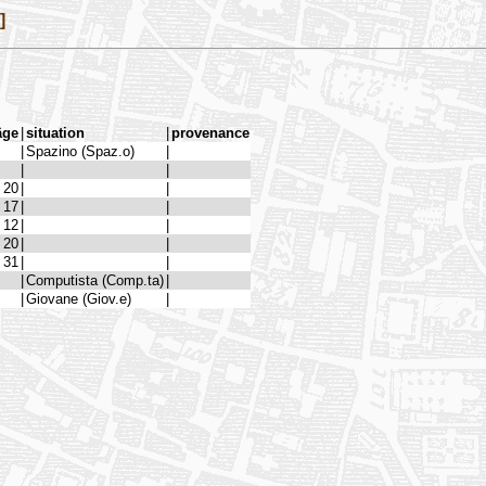
]
âge
|
situation
|
provenance
|
Spazino (Spaz.o)
|
|
|
20
|
|
17
|
|
12
|
|
20
|
|
31
|
|
|
Computista (Comp.ta)
|
|
Giovane (Giov.e)
|