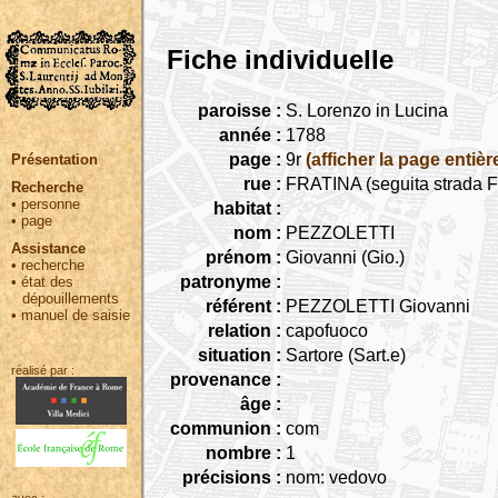
Fiche individuelle
paroisse :
S. Lorenzo in Lucina
année :
1788
page :
9r
(afficher la page entièr
Présentation
rue :
FRATINA (seguita strada Fr
Recherche
•
personne
habitat :
•
page
nom :
PEZZOLETTI
Assistance
prénom :
Giovanni (Gio.)
•
recherche
patronyme :
•
état des
dépouillements
référent :
PEZZOLETTI Giovanni
•
manuel de saisie
relation :
capofuoco
situation :
Sartore (Sart.e)
réalisé par :
provenance :
âge :
communion :
com
nombre :
1
précisions :
nom: vedovo