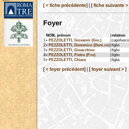
avec :
[ < fiche précédente]
|
[ fiche suivante > 
Foyer
NOM, prénom
|
relation
1
•
PEZZOLETTI, Giovanni (Gio.)
|
capofuoco
2
•
PEZZOLETTI, Domenico (Dom.co)
|
figlio
3
•
PEZZOLETTI, Gioacchino
|
figlio
4
•
PEZZOLETTI, Pietro (P.ro)
|
figlio
5
•
PEZZOLETTI, Chiara
|
figlia
[ < foyer précédent]
|
[ foyer suivant > ]